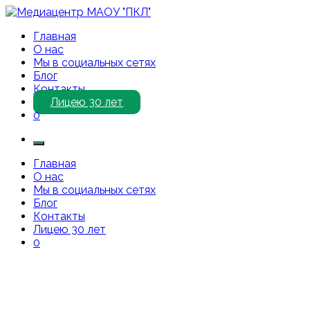
Перейти
к
Медиацентр МАОУ "ПКЛ"
Приветствуем Вас на нашем сайте!
Главная
содержимому
О нас
Мы в социальных сетях
Блог
Контакты
Лицею 30 лет
0
Главная
О нас
Мы в социальных сетях
Блог
Контакты
Лицею 30 лет
0