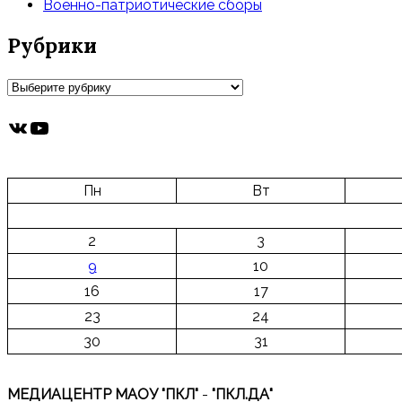
Военно-патриотические сборы
Рубрики
Рубрики
ВКонтакте
YouTube
Пн
Вт
2
3
9
10
16
17
23
24
30
31
МЕДИАЦЕНТР МАОУ "ПКЛ"
-
"ПКЛ.ДА"