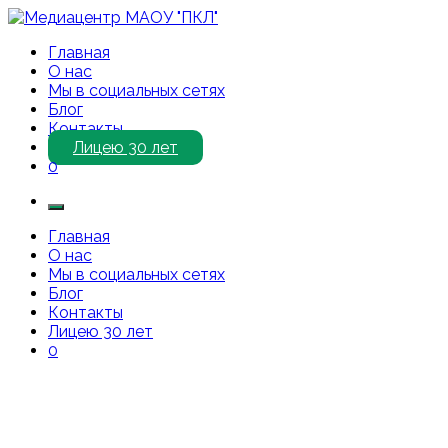
Перейти
к
Медиацентр МАОУ "ПКЛ"
Приветствуем Вас на нашем сайте!
Главная
содержимому
О нас
Мы в социальных сетях
Блог
Контакты
Лицею 30 лет
0
Главная
О нас
Мы в социальных сетях
Блог
Контакты
Лицею 30 лет
0