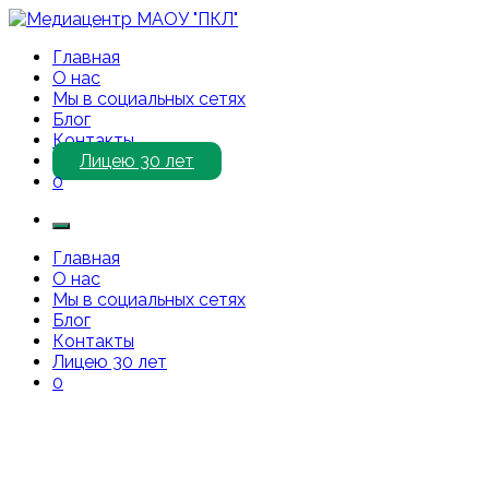
Перейти
к
Медиацентр МАОУ "ПКЛ"
Приветствуем Вас на нашем сайте!
Главная
содержимому
О нас
Мы в социальных сетях
Блог
Контакты
Лицею 30 лет
0
Главная
О нас
Мы в социальных сетях
Блог
Контакты
Лицею 30 лет
0