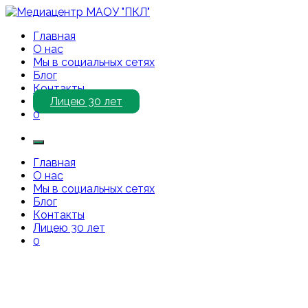
Перейти
к
Медиацентр МАОУ "ПКЛ"
Приветствуем Вас на нашем сайте!
Главная
содержимому
О нас
Мы в социальных сетях
Блог
Контакты
Лицею 30 лет
0
Главная
О нас
Мы в социальных сетях
Блог
Контакты
Лицею 30 лет
0