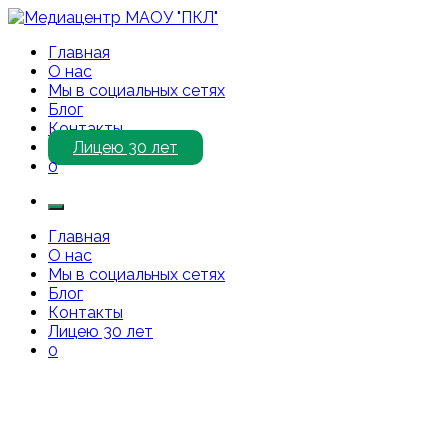
Перейти
к
Медиацентр МАОУ "ПКЛ"
Приветствуем Вас на нашем сайте!
Главная
содержимому
О нас
Мы в социальных сетях
Блог
Контакты
Лицею 30 лет
0
Главная
О нас
Мы в социальных сетях
Блог
Контакты
Лицею 30 лет
0