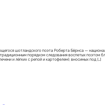
ющегося шотландского поэта Роберта Бёрнса — национа
с традиционным порядком следования воспетых поэтом блю
чени и лёгких с репой и картофелем), вносимых под […]