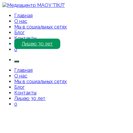
Перейти
к
Медиацентр МАОУ "ПКЛ"
Приветствуем Вас на нашем сайте!
Главная
содержимому
О нас
Мы в социальных сетях
Блог
Контакты
Лицею 30 лет
0
Главная
О нас
Мы в социальных сетях
Блог
Контакты
Лицею 30 лет
0