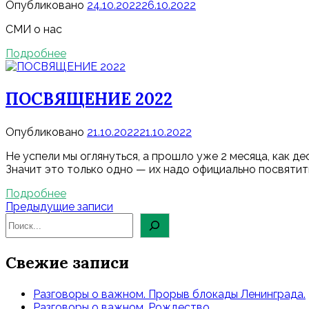
Опубликовано
24.10.2022
26.10.2022
СМИ о нас
Подробнее
ПОСВЯЩЕНИЕ 2022
Опубликовано
21.10.2022
21.10.2022
Не успели мы оглянуться, а прошло уже 2 месяца, как д
Значит это только одно — их надо официально посвятить
Подробнее
Навигация
Предыдущие записи
по
записям
Свежие записи
Разговоры о важном. Прорыв блокады Ленинграда.
Разговоры о важном. Рождество.