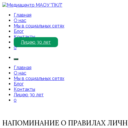
Перейти
к
Медиацентр МАОУ "ПКЛ"
Приветствуем Вас на нашем сайте!
Главная
содержимому
О нас
Мы в социальных сетях
Блог
Контакты
Лицею 30 лет
0
Главная
О нас
Мы в социальных сетях
Блог
Контакты
Лицею 30 лет
0
НАПОМИНАНИЕ О ПРАВИЛАХ ЛИЧ