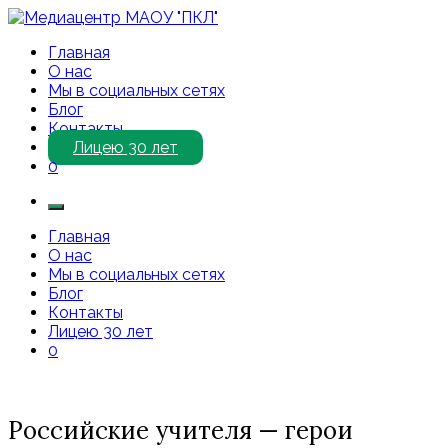
Перейти
к
Медиацентр МАОУ "ПКЛ"
Приветствуем Вас на нашем сайте!
Главная
содержимому
О нас
Мы в социальных сетях
Блог
Контакты
Лицею 30 лет
0
Главная
О нас
Мы в социальных сетях
Блог
Контакты
Лицею 30 лет
0
Российские учителя — герои