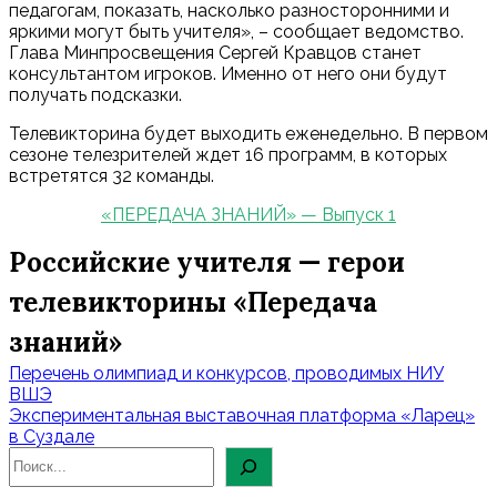
педагогам, показать, насколько разносторонними и
яркими могут быть учителя», – сообщает ведомство.
Глава Минпросвещения Сергей Кравцов станет
консультантом игроков. Именно от него они будут
получать подсказки.
Телевикторина будет выходить еженедельно. В первом
сезоне телезрителей ждет 16 программ, в которых
встретятся 32 команды.
«ПЕРЕДАЧА ЗНАНИЙ» — Выпуск 1
Российские учителя — герои
телевикторины «Передача
знаний»
Навигация
Перечень олимпиад и конкурсов, проводимых НИУ
по
ВШЭ
Экспериментальная выставочная платформа «Ларец»
записям
в Суздале