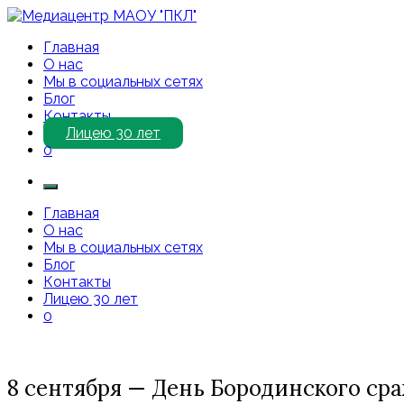
Перейти
к
Медиацентр МАОУ "ПКЛ"
Приветствуем Вас на нашем сайте!
Главная
содержимому
О нас
Мы в социальных сетях
Блог
Контакты
Лицею 30 лет
0
Главная
О нас
Мы в социальных сетях
Блог
Контакты
Лицею 30 лет
0
8 сентября — День Бородинского ср