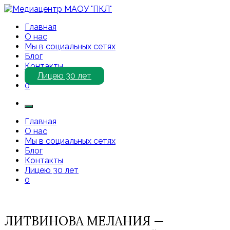
Перейти
к
Медиацентр МАОУ "ПКЛ"
Приветствуем Вас на нашем сайте!
Главная
содержимому
О нас
Мы в социальных сетях
Блог
Контакты
Лицею 30 лет
0
Главная
О нас
Мы в социальных сетях
Блог
Контакты
Лицею 30 лет
0
ЛИТВИНОВА МЕЛАНИЯ —