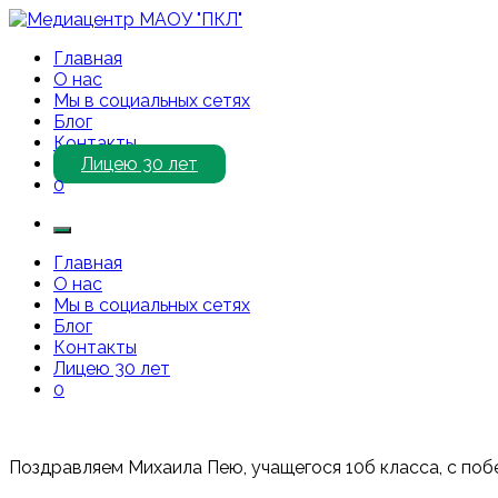
Перейти
к
Медиацентр МАОУ "ПКЛ"
Приветствуем Вас на нашем сайте!
Главная
содержимому
О нас
Мы в социальных сетях
Блог
Контакты
Лицею 30 лет
0
Главная
О нас
Мы в социальных сетях
Блог
Контакты
Лицею 30 лет
0
Поздравляем Михаила Пею, учащегося 10б класса, с побе