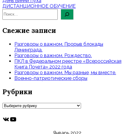
Навигация
День Винни Пуха
по
ДИСТАНЦИОННОЕ ОБУЧЕНИЕ
записям
Свежие записи
Разговоры о важном. Прорыв блокады
Ленинграда.
Разговоры о важном. Рождество.
ПКЛ в Федеральном реестре «Всероссийская
Книга Почета» 2022 года
Разговоры о важном. Мы разные, мы вместе.
Военно-патриотические сборы
Рубрики
Рубрики
ВКонтакте
YouTube
Январь 2022