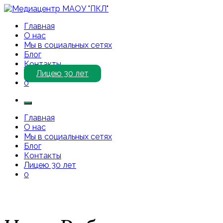
Перейти
к
Медиацентр МАОУ "ПКЛ"
Приветствуем Вас на нашем сайте!
Главная
содержимому
О нас
Мы в социальных сетях
Блог
Контакты
Лицею 30 лет
0
Главная
О нас
Мы в социальных сетях
Блог
Контакты
Лицею 30 лет
0