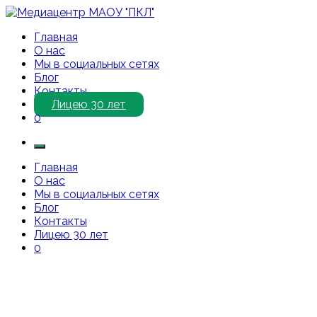
Перейти
к
Медиацентр МАОУ "ПКЛ"
Приветствуем Вас на нашем сайте!
Главная
содержимому
О нас
Мы в социальных сетях
Блог
Контакты
Лицею 30 лет
0
Главная
О нас
Мы в социальных сетях
Блог
Контакты
Лицею 30 лет
0