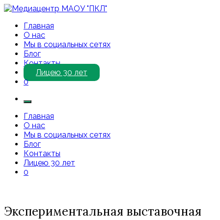
Перейти
к
Медиацентр МАОУ "ПКЛ"
Приветствуем Вас на нашем сайте!
Главная
содержимому
О нас
Мы в социальных сетях
Блог
Контакты
Лицею 30 лет
0
Главная
О нас
Мы в социальных сетях
Блог
Контакты
Лицею 30 лет
0
Экспериментальная выставочная