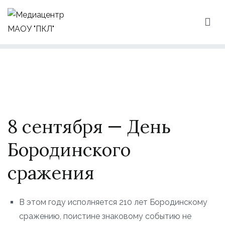
Перейти
к
содержимому
Медиацентр МАОУ "ПКЛ"
Приветствуем Вас на нашем сайте!
8 сентября — День
Бородинского
сражения
В этом году исполняется 210 лет Бородинскому
сражению, поистине знаковому событию не