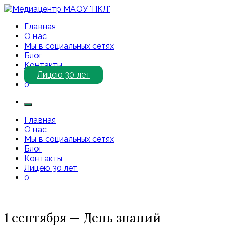
Перейти
к
Медиацентр МАОУ "ПКЛ"
Приветствуем Вас на нашем сайте!
Главная
содержимому
О нас
Мы в социальных сетях
Блог
Контакты
Лицею 30 лет
0
Главная
О нас
Мы в социальных сетях
Блог
Контакты
Лицею 30 лет
0
1 сентября — День знаний