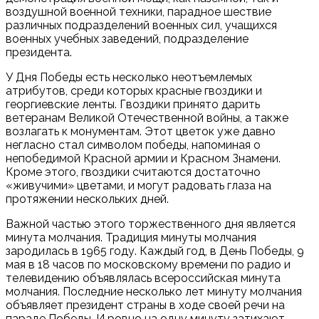
воздушной военной техники, парадное шествие
различных подразделений военных сил, учащихся
военных учебных заведений, подразделение
президента.
У Дня Победы есть несколько неотъемлемых
атрибутов, среди которых красные гвоздики и
георгиевские ленты. Гвоздики принято дарить
ветеранам Великой Отечественной войны, а также
возлагать к монументам. Этот цветок уже давно
негласно стал символом победы, напоминая о
непобедимой Красной армии и Красном Знамени.
Кроме этого, гвоздики считаются достаточно
«живучими» цветами, и могут радовать глаза на
протяжении нескольких дней.
Важной частью этого торжественного дня является
минута молчания. Традиция минуты молчания
зародилась в 1965 году. Каждый год, в День Победы, 9
мая в 18 часов по московскому времени по радио и
телевидению объявлялась всероссийская минута
молчания. Последние несколько лет минуту молчания
объявляет президент страны в ходе своей речи на
параде Победы. И ровно на одну минуту затихают