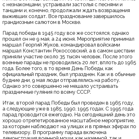
с незнакомцами, устраивали застолья с песнями и
танцами и, конечно, продолжали ждать возвращения
выживших солдат. Все празднование завершилось
грандиозным салютом в Москве.
Парад победы в 1945 году все же состоялся, однако
прошел он не 9 мая, а 24 июня. Мероприятие принимал
маршал Георгий Жуков, командировал войсками
маршал Константин Рокоссовский, а в самом шествии
приняли участие около 35 тысяч человек. После этого
военные парады не проводились 20 лет, вплоть до 1965
года. Более того, в то время День Победы, как
официальный праздник, был упразднен. Как и в обычные
будние дни, 9 мая люди отправлялись на работу.
Однако это совершенно не мешало устраивать
праздничные гуляния по всему СССР.
Итак, второй парад Победы был проведен в 1965 году,
а следующие уже в 1985, 1990, 1995 годах. С 1995 года
парад проводится ежегодно. На сегодняшний день это
хорошо отрепетированное масштабное мероприятие,
за которым наблюдают на улицах и в прямых эфирах по
телевизору. В программу парада включена
демонстрация военной мощи, как наземной, так и