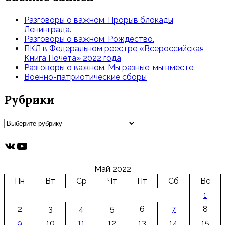
Разговоры о важном. Прорыв блокады
Ленинграда.
Разговоры о важном. Рождество.
ПКЛ в Федеральном реестре «Всероссийская
Книга Почета» 2022 года
Разговоры о важном. Мы разные, мы вместе.
Военно-патриотические сборы
Рубрики
Рубрики
ВКонтакте
YouTube
Май 2022
Пн
Вт
Ср
Чт
Пт
Сб
Вс
1
2
3
4
5
6
7
8
9
10
11
12
13
14
15