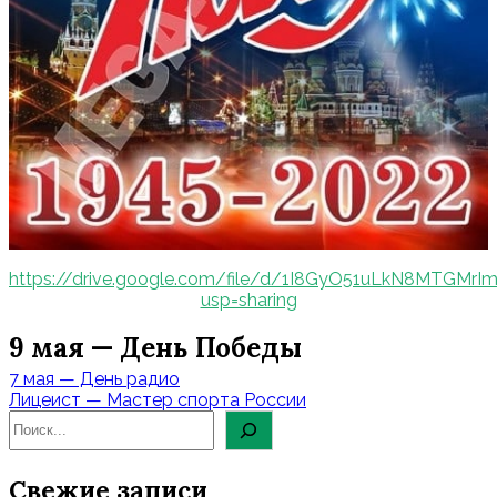
https://drive.google.com/file/d/1I8GyO51uLkN8MTGMr
usp=sharing
9 мая — День Победы
Навигация
7 мая — День радио
по
Лицеист — Мастер спорта России
записям
Свежие записи