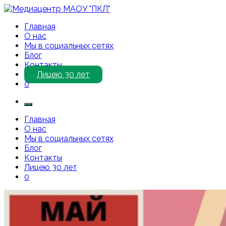
Перейти
к
Медиацентр МАОУ "ПКЛ"
Приветствуем Вас на нашем сайте!
Главная
содержимому
О нас
Мы в социальных сетях
Блог
Контакты
Лицею 30 лет
0
Главная
О нас
Мы в социальных сетях
Блог
Контакты
Лицею 30 лет
0